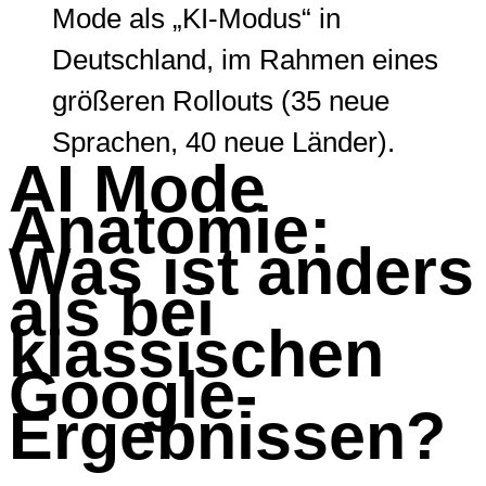
Mode als „KI-Modus“ in
Deutschland, im Rahmen eines
größeren Rollouts (35 neue
Sprachen, 40 neue Länder).
AI Mode
Anatomie:
Was ist anders
als bei
klassischen
Google-
Ergebnissen?