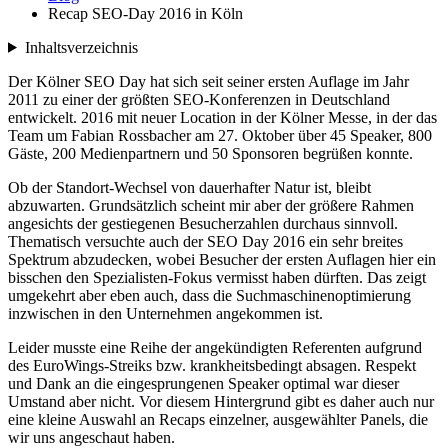
Recap SEO-Day 2016 in Köln
Inhaltsverzeichnis
Der Kölner SEO Day hat sich seit seiner ersten Auflage im Jahr
2011 zu einer der größten SEO-Konferenzen in Deutschland
entwickelt. 2016 mit neuer Location in der Kölner Messe, in der das
Team um Fabian Rossbacher am 27. Oktober über 45 Speaker, 800
Gäste, 200 Medienpartnern und 50 Sponsoren begrüßen konnte.
Ob der Standort-Wechsel von dauerhafter Natur ist, bleibt
abzuwarten. Grundsätzlich scheint mir aber der größere Rahmen
angesichts der gestiegenen Besucherzahlen durchaus sinnvoll.
Thematisch versuchte auch der SEO Day 2016 ein sehr breites
Spektrum abzudecken, wobei Besucher der ersten Auflagen hier ein
bisschen den Spezialisten-Fokus vermisst haben dürften. Das zeigt
umgekehrt aber eben auch, dass die Suchmaschinenoptimierung
inzwischen in den Unternehmen angekommen ist.
Leider musste eine Reihe der angekündigten Referenten aufgrund
des EuroWings-Streiks bzw. krankheitsbedingt absagen. Respekt
und Dank an die eingesprungenen Speaker optimal war dieser
Umstand aber nicht. Vor diesem Hintergrund gibt es daher auch nur
eine kleine Auswahl an Recaps einzelner, ausgewählter Panels, die
wir uns angeschaut haben.