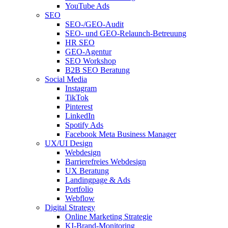
YouTube Ads
SEO
SEO-/GEO-Audit
SEO- und GEO-Relaunch-Betreuung
HR SEO
GEO-Agentur
SEO Workshop
B2B SEO Beratung
Social Media
Instagram
TikTok
Pinterest
LinkedIn
Spotify Ads
Facebook Meta Business Manager
UX/UI Design
Webdesign
Barrierefreies Webdesign
UX Beratung
Landingpage & Ads
Portfolio
Webflow
Digital Strategy
Online Marketing Strategie
KI-Brand-Monitoring