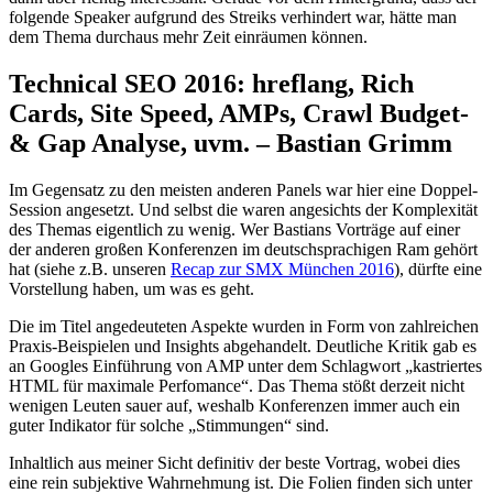
folgende Speaker aufgrund des Streiks verhindert war, hätte man
dem Thema durchaus mehr Zeit einräumen können.
Technical SEO 2016: hreflang, Rich
Cards, Site Speed, AMPs, Crawl Budget-
& Gap Analyse, uvm. – Bastian Grimm
Im Gegensatz zu den meisten anderen Panels war hier eine Doppel-
Session angesetzt. Und selbst die waren angesichts der Komplexität
des Themas eigentlich zu wenig. Wer Bastians Vorträge auf einer
der anderen großen Konferenzen im deutschsprachigen Ram gehört
hat (siehe z.B. unseren
Recap zur SMX München 2016
), dürfte eine
Vorstellung haben, um was es geht.
Die im Titel angedeuteten Aspekte wurden in Form von zahlreichen
Praxis-Beispielen und Insights abgehandelt. Deutliche Kritik gab es
an Googles Einführung von AMP unter dem Schlagwort „kastriertes
HTML für maximale Perfomance“. Das Thema stößt derzeit nicht
wenigen Leuten sauer auf, weshalb Konferenzen immer auch ein
guter Indikator für solche „Stimmungen“ sind.
Inhaltlich aus meiner Sicht definitiv der beste Vortrag, wobei dies
eine rein subjektive Wahrnehmung ist. Die Folien finden sich unter