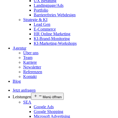
UX Beratung
Landingpage/Ads
Portfolio
Barrierefreies Webdesign
Strategie & KI
Lead Gen
E-Commerce
HR Online Marketing
KI-Brand-Monitoring
KI-Marketing-Workshops
Agentur
Über uns
Team
Karriere
Newsletter
Referenzen
Kontakt
Blog
Jetzt anfragen
Leistungen
Menü öffnen
SEA
Google Ads
Google Shopping
Microsoft Advertising