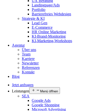
UX Beratung
Landingpage/Ads
Portfolio
Barrierefreies Webdesign
Strategie & KI
Lead Gen
E-Commerce
HR Online Marketing
KI-Brand-Monitoring
KI-Marketing-Workshops
Agentur
Über uns
Team
Karriere
Newsletter
Referenzen
Kontakt
Blog
Jetzt anfragen
Leistungen
Menü öffnen
SEA
Google Ads
Google Shopping
Microsoft Advertising