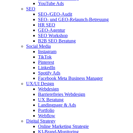
YouTube Ads
SEO
SEO-/GEO-Audit
SEO- und GEO-Relaunch-Betreuung
HR SEO
GEO-Agentur
SEO Workshop
B2B SEO Beratung
Social Media
Instagram
TikTok
Pinterest
LinkedIn
Spotify Ads
Facebook Meta Business Manager
UX/UI Design
Webdesign
Barrierefreies Webdesign
UX Beratung
Landingpage & Ads
Portfolio
Webflow
Digital Strategy
Online Marketing Strategie
KI-Brand-Monitoring