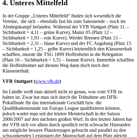
4. Unteres Mittelfeld
In der Gruppe „Unteres Mittelfeld“ finden sich wesentlich die
Vereine, die sich – ebenfalls fast bis zum Saisonende – noch im
Abstiegskampf befanden. Während der VFB Stuttgart (Platz 11. –
Sichtbarkeit = 4,11 – grüne Kurve), Mainz 05 (Platz 12 –
Sichtbarkeit = 1,93 – rote Kurve), Werder Bremen (Platz 13 –
Sichtbarkeit = 2,31 – blaue Kurve) und der FC Augsburg (Platz 15
– Sichtbarkeit = 1,25 – gelbe Kurve) letztendlich den Klassenerhalt
schafften, musste die TSG 1899 Hoffenheim in die Relegation
(Platz 16 – Sichtbarkeit = 1,51 – braune Kurve). Immerhin schafften
die Hoffenheimer auf diesem Weg dann doch noch den
Klassenerhalt.
VFB Stuttgart (
www.vfb.de
)
Im Ländle weiß man aktuell nicht so genau, was vom VFB zu
halten ist. Zwar hat man sich durch die Teilnahme am DFB-
Pokalfinale für das internationale Geschäft bzw. die
Qualifikationsrunde zur Europa League qualifizieren können,
jedoch wartet man seit der letzten Meisterschaft in der Saison
2006/2007 auf den nächsten großen Wurf. In den letzten Jahren hat
der VFB sich vor allem durch sportlich recht schwache Hinrunden
um mögliche bessere Platzierungen gebracht und parallel zu den
schwankenden Leistungen der Mannschaft auf dem Platz gleicht