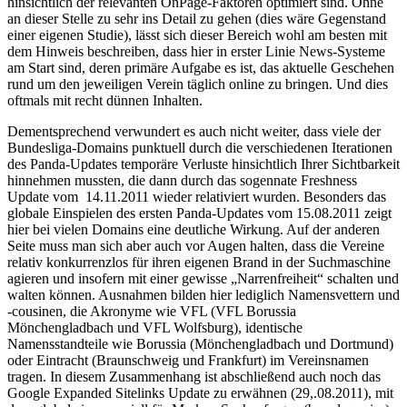
hinsichtlich der relevanten OnPage-Faktoren optimiert sind. Ohne
an dieser Stelle zu sehr ins Detail zu gehen (dies wäre Gegenstand
einer eigenen Studie), lässt sich dieser Bereich wohl am besten mit
dem Hinweis beschreiben, dass hier in erster Linie News-Systeme
am Start sind, deren primäre Aufgabe es ist, das aktuelle Geschehen
rund um den jeweiligen Verein täglich online zu bringen. Und dies
oftmals mit recht dünnen Inhalten.
Dementsprechend verwundert es auch nicht weiter, dass viele der
Bundesliga-Domains punktuell durch die verschiedenen Iterationen
des Panda-Updates temporäre Verluste hinsichtlich Ihrer Sichtbarkeit
hinnehmen mussten, die dann durch das sogennate Freshness
Update vom 14.11.2011 wieder relativiert wurden. Besonders das
globale Einspielen des ersten Panda-Updates vom 15.08.2011 zeigt
hier bei vielen Domains eine deutliche Wirkung. Auf der anderen
Seite muss man sich aber auch vor Augen halten, dass die Vereine
relativ konkurrenzlos für ihren eigenen Brand in der Suchmaschine
agieren und insofern mit einer gewisse „Narrenfreiheit“ schalten und
walten können. Ausnahmen bilden hier lediglich Namensvettern und
-cousinen, die Akronyme wie VFL (VFL Borussia
Mönchengladbach und VFL Wolfsburg), identische
Namensstandteile wie Borussia (Mönchengladbach und Dortmund)
oder Eintracht (Braunschweig und Frankfurt) im Vereinsnamen
tragen. In diesem Zusammenhang ist abschließend auch noch das
Google Expanded Sitelinks Update zu erwähnen (29,.08.2011), mit