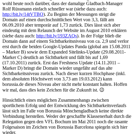
wohl heute noch darüber, dass der damalige Gladbach-Manager
Rolf Rüssmann einfach schneller war (siehe dazu auch:
http://bit.ly/14tVTBO
). Zu Beginn der Messungen steigt die
Domain auf einen durchschnittlichen Wert von 3,3, fällt am
06.09.2010 aber temporär auf 1,73 zurück. Dies lässt sich aber
eindeutig mit dem Relaunch der Website im August 2010 erklären
(siehe dazu auch:
http://bit.ly/193ZAQs
). In der Folge blieb die
Domain dann auf einem Sichtbarkeitsniveau von ca. 2,9 und verlor
erst durch die beiden Google-Updates Panda (global am 15.08.2011
– Marker B) sowie dem Expanded Sitelinks-Update (29.08.2011-
Marker C) deutlich an Sichtbarkeit und fällt bis auf 1,69
(17.10.2011) zurück. Erst das Freshness Update (14.11.2011 –
Marker D) bringt die Domain wieder ungefähr auf das alte
Sichtbarkeitsniveau zurück. Nach dieser kurzen Hochphase (inkl.
dem absoluten Höchstwert von 3,73 am 19.03.2012) kann
borussia.de dieses Niveau aber nicht mehr konstant halten. Hoffen
wir mal, dass dies kein Zeichen für die Zukunft ist. 😉
Hinsichtlich eines möglichen Zusammenhangs zwischen
sportlichem Erfolg und der Entwicklung des Sichtbarkeitsverlaufs
lässt sich im Falle von Borussia Mönchengladbach keine direkte
Verbindung herstellen. Weder der geschaffte Klassenerhalt durch die
Relegation gegen den VFL Bochum im Mai 2011 noch die rasante
Folgesaison im Zeichen von Borussia Barcelona spiegeln sich hier
wieder.