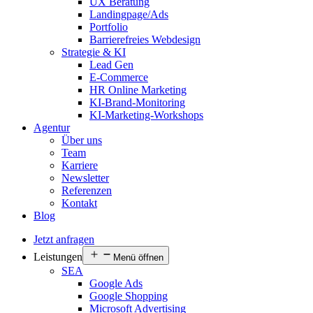
UX Beratung
Landingpage/Ads
Portfolio
Barrierefreies Webdesign
Strategie & KI
Lead Gen
E-Commerce
HR Online Marketing
KI-Brand-Monitoring
KI-Marketing-Workshops
Agentur
Über uns
Team
Karriere
Newsletter
Referenzen
Kontakt
Blog
Jetzt anfragen
Leistungen
Menü öffnen
SEA
Google Ads
Google Shopping
Microsoft Advertising