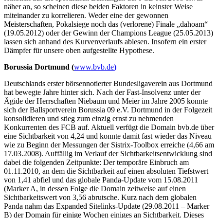
näher an, so scheinen diese beiden Faktoren in keinster Weise
miteinander zu korrelieren. Weder eine der gewonnen
Meisterschaften, Pokalsiege noch das (verlorene) Finale „dahoam“
(19.05.2012) oder der Gewinn der Champions League (25.05.2013)
lassen sich anhand des Kurvenverlaufs ablesen. Insofern ein erster
Dämpfer für unsere oben aufgestellte Hypothese.
Borussia Dortmund (
www.bvb.de
)
Deutschlands erster börsennotierter Bundesligaverein aus Dortmund
hat bewegte Jahre hinter sich. Nach der Fast-Insolvenz unter der
Ägide der Herrschaften Niebaum und Meier im Jahre 2005 konnte
sich der Ballsportverein Borussia 09 e.V. Dortmund in der Folgezeit
konsolidieren und stieg zum einzig ernst zu nehmenden
Konkurrenten des FCB auf. Aktuell verfügt die Domain bvb.de über
eine Sichtbarkeit von 4,24 und konnte damit fast wieder das Niveau
wie zu Beginn der Messungen der Sistrix-Toolbox erreiche (4,66 am
17.03.2008). Auffällig im Verlauf der Sichtbarkeitsentwicklung sind
dabei die folgenden Zeitpunkte: Der temporäre Einbruch am
01.11.2010, an dem die Sichtbarkeit auf einen absoluten Tiefstwert
von 1,41 abfiel und das globale Panda-Update vom 15.08.2011
(Marker A, in dessen Folge die Domain zeitweise auf einen
Sichtbarkeitswert von 3,56 abrutsche. Kurz nach dem globalen
Panda nahm das Expanded Sitelinks-Update (29.08.2011 – Marker
B) der Domain für einige Wochen einiges an Sichtbarkeit. Dieses