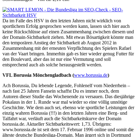
Da im Falle des HSV in den letzten Jahren nicht wirklich von
sportlichem Erfolg gesprochen werden kann, lassen sich hier auch
keine Rückschlüsse auf einen Zusammenhang zwischen diesem und
der Domain-Sichtbarkeit ziehen. Mit etwas Bösartigkeit könnte man
den temporären Anstieg der Sichtbarkeit ab August 2012 in
Zusammenhang mit der erneuten Verpflichtung des Spielers Rafael
van der Vaart bringen. Immerhin gab es hier wieder genug Futter für
den Boulevard, aber das ist nur eine Vermutung und soll
entsprechend auch als solche herausgestellt werden.
VFL Borussia Mönchengladbach (
www.borussia.de
)
Ach Borussia, Du lebende Legende, Fohlenelf vom Niederrhein –
nach fast 25 Jahren Fansein schaffst Du es immer noch, dem
Autoren dieser Studie das Wochenende zu versauen. Das diesjährige
Pokalaus in der 1. Runde war mal wieder so eine völlig unnötige
Geschichte. Wie dem auch sei, ebenso wie sportliche Leistungen der
einzig wahren Borussia (!!!) in den letzten Jahren eine Berg- und
Talfahrt war, verläuft auch die Sichtbarkeitskurve der Domain
borussia.de. Aktueller Sichtbarkeitswert: 1,73. Übrigens:
www.borussia.de ist seit dem 17. Februar 1996 online und somit die
älteste deutsche Bundesliga-Domain. Man ärgert sich in Dortmund