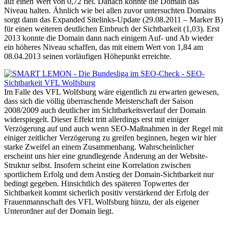
auf einen Wert von 0,72 fiel. Danach konnte die Domain das
Niveau halten. Ähnlich wie bei allen zuvor untersuchten Domains
sorgt dann das Expanded Sitelinks-Update (29.08.2011 – Marker B)
für einen weiteren deutlichen Einbruch der Sichtbarkeit (1,03). Erst
2013 konnte die Domain dann nach einigem Auf- und Ab wieder
ein höheres Niveau schaffen, das mit einem Wert von 1,84 am
08.04.2013 seinen vorläufigen Höhepunkt erreichte.
Im Falle des VFL Wolfsburg wäre eigentlich zu erwarten gewesen,
dass sich die völlig überraschende Meisterschaft der Saison
2008/2009 auch deutlicher im Sichtbarkeitsverlauf der Domain
widerspiegelt. Dieser Effekt tritt allerdings erst mit einiger
Verzögerung auf und auch wenn SEO-Maßnahmen in der Regel mit
einiger zeitlicher Verzögerung zu greifen beginnen, hegen wir hier
starke Zweifel an einem Zusammenhang. Wahrscheinlicher
erscheint uns hier eine grundlegende Änderung an der Website-
Struktur selbst. Insofern scheint eine Korrelation zwischen
sportlichem Erfolg und dem Anstieg der Domain-Sichtbarkeit nur
bedingt gegeben. Hinsichtlich des späteren Topwertes der
Sichtbarkeit kommt sicherlich positiv verstärkend der Erfolg der
Frauenmannschaft des VFL Wolfsburg hinzu, der als eigener
Unterordner auf der Domain liegt.