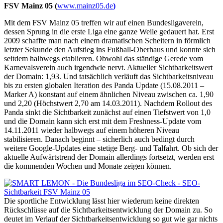
FSV Mainz 05 (
www.mainz05.de
)
Mit dem FSV Mainz 05 treffen wir auf einen Bundesligaverein,
dessen Sprung in die erste Liga eine ganze Weile gedauert hat. Erst
2009 schaffte man nach einem dramatischen Scheitern in förmlich
letzter Sekunde den Aufstieg ins Fußball-Oberhaus und konnte sich
seitdem halbwegs etablieren. Obwohl das ständige Gerede vom
Karnevalsverein auch irgendwie nervt. Aktueller Sichtbarkeitswert
der Domain: 1,93. Und tatsächlich verläuft das Sichtbarkeitsniveau
bis zu ersten globalen Iteration des Panda Update (15.08.2011 –
Marker A) konstant auf einem ähnlichen Niveau zwischen ca. 1,90
und 2,20 (Höchstwert 2,70 am 14.03.2011). Nachdem Rollout des
Panda sinkt die Sichtbarkeit zunächst auf einen Tiefstwert von 1,0
und die Domain kann sich erst mit dem Freshness-Update vom
14.11.2011 wieder halbwegs auf einem höheren Niveau
stabilisieren. Danach beginnt – sicherlich auch bedingt durch
weitere Google-Updates eine stetige Berg- und Talfahrt. Ob sich der
aktuelle Aufwärtstrend der Domain allerdings fortsetzt, werden erst
die kommenden Wochen und Monate zeigen können.
Die sportliche Entwicklung lässt hier wiederum keine direkten
Rückschlüsse auf die Sichtbarkeitsentwicklung der Domain zu. So
deutet im Verlauf der Sichtbarkeitsentwicklung so gut wie gar nichts