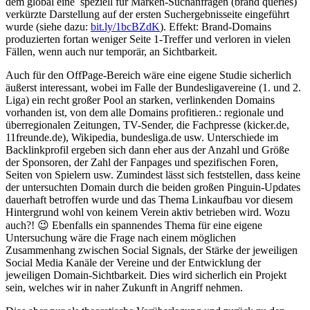
dem global eine speziell für Marken-Suchanfragen (brand queries)
verkürzte Darstellung auf der ersten Suchergebnisseite eingeführt
wurde (siehe dazu:
bit.ly/1bcBZdK
). Effekt: Brand-Domains
produzierten fortan weniger Seite 1-Treffer und verloren in vielen
Fällen, wenn auch nur temporär, an Sichtbarkeit.
Auch für den OffPage-Bereich wäre eine eigene Studie sicherlich
äußerst interessant, wobei im Falle der Bundesligavereine (1. und 2.
Liga) ein recht großer Pool an starken, verlinkenden Domains
vorhanden ist, von dem alle Domains profitieren.: regionale und
überregionalen Zeitungen, TV-Sender, die Fachpresse (kicker.de,
11freunde.de), Wikipedia, bundesliga.de usw. Unterschiede im
Backlinkprofil ergeben sich dann eher aus der Anzahl und Größe
der Sponsoren, der Zahl der Fanpages und spezifischen Foren,
Seiten von Spielern usw. Zumindest lässt sich feststellen, dass keine
der untersuchten Domain durch die beiden großen Pinguin-Updates
dauerhaft betroffen wurde und das Thema Linkaufbau vor diesem
Hintergrund wohl von keinem Verein aktiv betrieben wird. Wozu
auch?! 😉 Ebenfalls ein spannendes Thema für eine eigene
Untersuchung wäre die Frage nach einem möglichen
Zusammenhang zwischen Social Signals, der Stärke der jeweiligen
Social Media Kanäle der Vereine und der Entwicklung der
jeweiligen Domain-Sichtbarkeit. Dies wird sicherlich ein Projekt
sein, welches wir in naher Zukunft in Angriff nehmen.