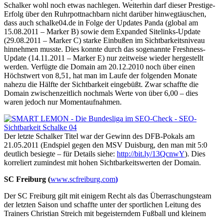
Schalker wohl noch etwas nachlegen. Weiterhin darf dieser Prestige-
Erfolg über den Ruhrpottnachbarn nicht darüber hinwegtäuschen,
dass auch schalke04.de in Folge der Updates Panda (global am
15.08.2011 – Marker B) sowie dem Expanded Sitelinks-Update
(29.08.2011 – Marker C) starke Einbußen im Sichtbarkeitsniveau
hinnehmen musste. Dies konnte durch das sogenannte Freshness-
Update (14.11.2011 – Marker E) nur zeitweise wieder hergestellt
werden. Verfügte die Domain am 20.12.2010 noch über einen
Höchstwert von 8,51, hat man im Laufe der folgenden Monate
nahezu die Hälfte der Sichtbarkeit eingebüßt. Zwar schaffte die
Domain zwischenzeitlich nochmals Werte von über 6,00 – dies
waren jedoch nur Momentaufnahmen.
Der letzte Schalker Titel war der Gewinn des DFB-Pokals am
21.05.2011 (Endspiel gegen den MSV Duisburg, den man mit 5:0
deutlich besiegte – für Details siehe:
http://bit.ly/13QcnwY
). Dies
korreliert zumindest mit hohen Sichtbarkeitswerten der Domain.
SC Freiburg (
www.scfreiburg.com
)
Der SC Freiburg gilt mit einigem Recht als das Überraschungsteam
der letzten Saison und schaffte unter der sportlichen Leitung des
Trainers Christian Streich mit begeisterndem Fußball und kleinem