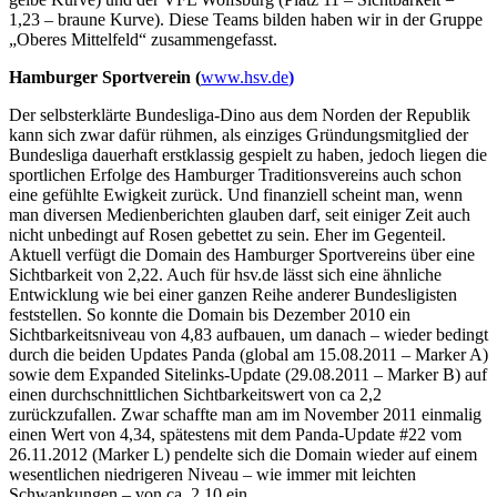
1,23 – braune Kurve). Diese Teams bilden haben wir in der Gruppe
„Oberes Mittelfeld“ zusammengefasst.
Hamburger Sportverein (
www.hsv.de
)
Der selbsterklärte Bundesliga-Dino aus dem Norden der Republik
kann sich zwar dafür rühmen, als einziges Gründungsmitglied der
Bundesliga dauerhaft erstklassig gespielt zu haben, jedoch liegen die
sportlichen Erfolge des Hamburger Traditionsvereins auch schon
eine gefühlte Ewigkeit zurück. Und finanziell scheint man, wenn
man diversen Medienberichten glauben darf, seit einiger Zeit auch
nicht unbedingt auf Rosen gebettet zu sein. Eher im Gegenteil.
Aktuell verfügt die Domain des Hamburger Sportvereins über eine
Sichtbarkeit von 2,22. Auch für hsv.de lässt sich eine ähnliche
Entwicklung wie bei einer ganzen Reihe anderer Bundesligisten
feststellen. So konnte die Domain bis Dezember 2010 ein
Sichtbarkeitsniveau von 4,83 aufbauen, um danach – wieder bedingt
durch die beiden Updates Panda (global am 15.08.2011 – Marker A)
sowie dem Expanded Sitelinks-Update (29.08.2011 – Marker B) auf
einen durchschnittlichen Sichtbarkeitswert von ca 2,2
zurückzufallen. Zwar schaffte man am im November 2011 einmalig
einen Wert von 4,34, spätestens mit dem Panda-Update #22 vom
26.11.2012 (Marker L) pendelte sich die Domain wieder auf einem
wesentlichen niedrigeren Niveau – wie immer mit leichten
Schwankungen – von ca. 2,10 ein.