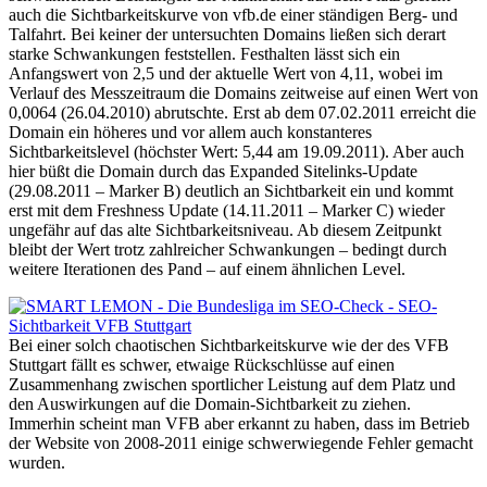
auch die Sichtbarkeitskurve von vfb.de einer ständigen Berg- und
Talfahrt. Bei keiner der untersuchten Domains ließen sich derart
starke Schwankungen feststellen. Festhalten lässt sich ein
Anfangswert von 2,5 und der aktuelle Wert von 4,11, wobei im
Verlauf des Messzeitraum die Domains zeitweise auf einen Wert von
0,0064 (26.04.2010) abrutschte. Erst ab dem 07.02.2011 erreicht die
Domain ein höheres und vor allem auch konstanteres
Sichtbarkeitslevel (höchster Wert: 5,44 am 19.09.2011). Aber auch
hier büßt die Domain durch das Expanded Sitelinks-Update
(29.08.2011 – Marker B) deutlich an Sichtbarkeit ein und kommt
erst mit dem Freshness Update (14.11.2011 – Marker C) wieder
ungefähr auf das alte Sichtbarkeitsniveau. Ab diesem Zeitpunkt
bleibt der Wert trotz zahlreicher Schwankungen – bedingt durch
weitere Iterationen des Pand – auf einem ähnlichen Level.
Bei einer solch chaotischen Sichtbarkeitskurve wie der des VFB
Stuttgart fällt es schwer, etwaige Rückschlüsse auf einen
Zusammenhang zwischen sportlicher Leistung auf dem Platz und
den Auswirkungen auf die Domain-Sichtbarkeit zu ziehen.
Immerhin scheint man VFB aber erkannt zu haben, dass im Betrieb
der Website von 2008-2011 einige schwerwiegende Fehler gemacht
wurden.