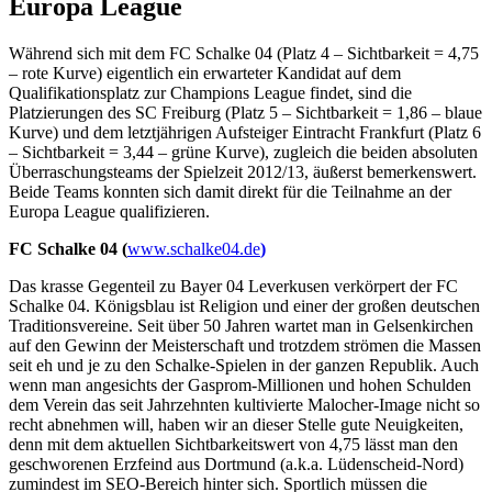
Europa League
Während sich mit dem FC Schalke 04 (Platz 4 – Sichtbarkeit = 4,75
– rote Kurve) eigentlich ein erwarteter Kandidat auf dem
Qualifikationsplatz zur Champions League findet, sind die
Platzierungen des SC Freiburg (Platz 5 – Sichtbarkeit = 1,86 – blaue
Kurve) und dem letztjährigen Aufsteiger Eintracht Frankfurt (Platz 6
– Sichtbarkeit = 3,44 – grüne Kurve), zugleich die beiden absoluten
Überraschungsteams der Spielzeit 2012/13, äußerst bemerkenswert.
Beide Teams konnten sich damit direkt für die Teilnahme an der
Europa League qualifizieren.
FC Schalke 04 (
www.schalke04.de
)
Das krasse Gegenteil zu Bayer 04 Leverkusen verkörpert der FC
Schalke 04. Königsblau ist Religion und einer der großen deutschen
Traditionsvereine. Seit über 50 Jahren wartet man in Gelsenkirchen
auf den Gewinn der Meisterschaft und trotzdem strömen die Massen
seit eh und je zu den Schalke-Spielen in der ganzen Republik. Auch
wenn man angesichts der Gasprom-Millionen und hohen Schulden
dem Verein das seit Jahrzehnten kultivierte Malocher-Image nicht so
recht abnehmen will, haben wir an dieser Stelle gute Neuigkeiten,
denn mit dem aktuellen Sichtbarkeitswert von 4,75 lässt man den
geschworenen Erzfeind aus Dortmund (a.k.a. Lüdenscheid-Nord)
zumindest im SEO-Bereich hinter sich. Sportlich müssen die