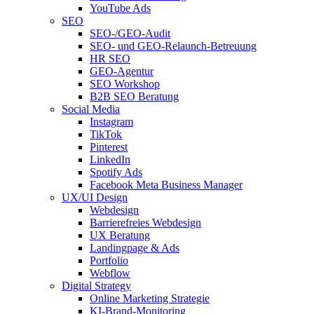
YouTube Ads
SEO
SEO-/GEO-Audit
SEO- und GEO-Relaunch-Betreuung
HR SEO
GEO-Agentur
SEO Workshop
B2B SEO Beratung
Social Media
Instagram
TikTok
Pinterest
LinkedIn
Spotify Ads
Facebook Meta Business Manager
UX/UI Design
Webdesign
Barrierefreies Webdesign
UX Beratung
Landingpage & Ads
Portfolio
Webflow
Digital Strategy
Online Marketing Strategie
KI-Brand-Monitoring