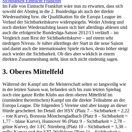
Im Falle von Eintracht Frankfurt wäre nun zu erwarten, dass sich
sowohl der Abstieg in die 2. Bundesliga als auch der direkte
Wiederaufstieg bzw. die Qualifikation für die Europa League im
Verlauf der Sichtbarkeitskurve widerspiegeln. Weder Abstieg und
noch direkter Wiederaufstieg lassen sich hier allerdings ablesen und
auch die erfolgreiche Bundesliga-Saison 2012/13 verläuft – im
Vergleich zum Rest der Sichtbarkeitskurve – auf einem sehr
niedrigen Niveau. Je näher allerdings der Start in die neue Saison
und damit auch die internationalen Spiele rücken, desto höher steigt
auch wieder die Sichtbarkeit. Ob dies aber wirklich in einem
direkten Zusammenhang steht, lässt sich nicht eindeutig sagen.
3. Oberes Mittelfeld
Während der Kampf um die Meisterschaft selten so langweilig wie
in der letzten Saison war, befanden sich bis zum letzten Spieltag
noch eine ganze Reihe Klubs aus dem oberen Mittelfeld im
(zumindest theoretischen) Kampf um die direkte Teilnahme an der
Europa League. Die folgenden 5 Vereine sind aber knapp an dieser
Hürde gescheitert. Im Detail: der HSV (Platz 7 – Sichtbarkeit = 2,22
– rote Kurve), Borussia Mönchengladbach (Platz 8 – Sichtbarkeit =
1,77 – blaue Kurve), Hannover 96 (Platz 9 – Sichtbarkeit = 2,78 –
grüne Kurve), der 1.FC Nürnberg (Platz 10 – Sichtbarkeit = 3,38 –
gelbe Kurve) und der VFL Wolfsburg (Platz 11 – Sichtbarkeit =