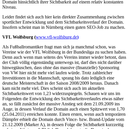
Domain hinsichtlich ihrer Sichtbarkeit auf einem relativ konstanten
Niveau.
Leider findet sich auch hier kein direkter Zusammenhang zwischen
sportlicher Entwicklung und dem Sichtbarkeitsverlauf der Domain.
Insofern scheint man in Nürnberg einen guten SEO-Job zu machen.
VFL Wolfsburg (
www.vfl-wolfsburg.de
)
Als Fußballromantiker fragt man sich ja manchmal schon, was
Vereine wie der VFL Wolfsburg in der Bundesliga zu suchen haben.
Denn auch wenn man seitens des Vereins immer wieder betont, dass
der Club völlig eigenständig unterwegs ist, darf dies nicht darüber
hinwegtäuschen, dass ohne das massive (finanzielle) Sponsoring
von VW hier nicht mehr viel laufen würde. Trotz zahlreicher
Investitionen in die Mannschaft, sprang bis dato lediglich eine
deutsche Meisterschaft in der Saison 2008/2009 heraus. Danach
kam nicht mehr viel. Dies scheint sich auch im aktuellen
Sichtbarkeitswert von 1,23 widerzuspiegeln. Schauen wir uns im
Folgenden die Entwicklung des Sichtbarkeitsverlaufes etwas näher
an, so fällt zunächst der massive Anstieg seit dem 21.09.2009 ins
Auge, in dessen Verlauf die Domain auch einen Spitzwert von 1,70
(25.04.2011) erreichen konnte. Einen ersten, wenn auch temporären
Dämpfer erhielt die Domain durch Vince- bzw. Brand-Update vom
21.12.2009 (Marker A), in dessen Folge die Sichtbarkeit kurzzeitig