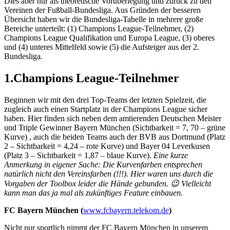
Dies aber nur als theoretische Vorüberlegung und zurück zu den
Vereinen der Fußball-Bundesliga. Aus Gründen der besseren
Übersicht haben wir die Bundesliga-Tabelle in mehrere große
Bereiche unterteilt: (1) Champions League-Teilnehmer, (2)
Champions League Qualifikation und Europa League, (3) oberes
und (4) unteres Mittelfeld sowie (5) die Aufsteiger aus der 2.
Bundesliga.
1.Champions League-Teilnehmer
Beginnen wir mit den drei Top-Teams der letzten Spielzeit, die
zugleich auch einen Startplatz in der Champions League sicher
haben. Hier finden sich neben dem amtierenden Deutschen Meister
und Triple Gewinner Bayern München (Sichtbarkeit = 7, 70 – grüne
Kurve) , auch die beiden Teams auch der BVB aus Dortmund (Platz
2 – Sichtbarkeit = 4,24 – rote Kurve) und Bayer 04 Leverkusen
(Platz 3 – Sichtbarkeit = 1,87 – blaue Kurve).
Eine kurze
Anmerkung in eigener Sache: Die Kurvenfarben entsprechen
natürlich nicht den Vereinsfarben (!!!). Hier waren uns durch die
Vorgaben der Toolbox leider die Hände gebunden. 😉 Vielleicht
kann man das ja mal als zukünftiges Feature einbauen.
FC Bayern München (
www.fcbayern.telekom.de
)
Nicht nur sportlich nimmt der FC Bayern München in unserem