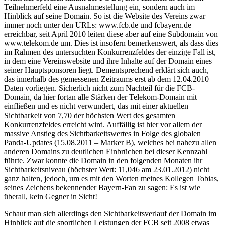
Teilnehmerfeld eine Ausnahmestellung ein, sondern auch im
Hinblick auf seine Domain. So ist die Website des Vereins zwar
immer noch unter den URLs: www.fcb.de und fcbayern.de
erreichbar, seit April 2010 leiten diese aber auf eine Subdomain von
www.telekom.de um. Dies ist insofern bemerkenswert, als dass dies
im Rahmen des untersuchten Konkurrenzfeldes der einzige Fall ist,
in dem eine Vereinswebsite und ihre Inhalte auf der Domain eines
seiner Hauptsponsoren liegt. Dementsprechend erklärt sich auch,
das innerhalb des gemessenen Zeitraums erst ab dem 12.04.2010
Daten vorliegen. Sicherlich nicht zum Nachteil für die FCB-
Domain, da hier fortan alle Stärken der Telekom-Domain mit
einfließen und es nicht verwundert, das mit einer aktuellen
Sichtbarkeit von 7,70 der höchsten Wert des gesamten
Konkurrenzfeldes erreicht wird. Auffällig ist hier vor allem der
massive Anstieg des Sichtbarkeitswertes in Folge des globalen
Panda-Updates (15.08.2011 – Marker B), welches bei nahezu allen
anderen Domains zu deutlichen Einbrüchen bei dieser Kennzahl
führte. Zwar konnte die Domain in den folgenden Monaten ihr
Sichtbarkeitsniveau (höchster Wert: 11,046 am 23.01.2012) nicht
ganz halten, jedoch, um es mit den Worten meines Kollegen Tobias,
seines Zeichens bekennender Bayern-Fan zu sagen: Es ist wie
überall, kein Gegner in Sicht!
Schaut man sich allerdings den Sichtbarkeitsverlauf der Domain im
Hinblick auf die sportlichen Leistungen der FCB seit 2008 etwas