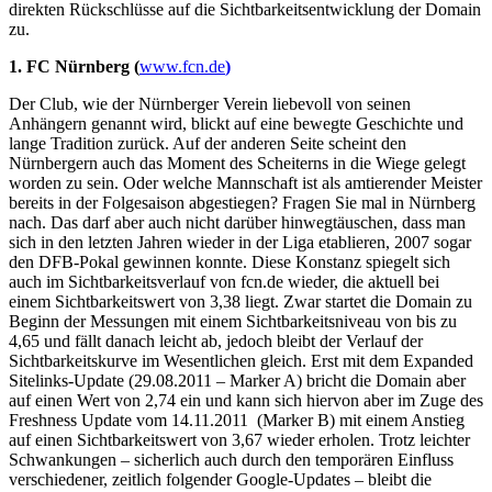
direkten Rückschlüsse auf die Sichtbarkeitsentwicklung der Domain
zu.
1. FC Nürnberg (
www.fcn.de
)
Der Club, wie der Nürnberger Verein liebevoll von seinen
Anhängern genannt wird, blickt auf eine bewegte Geschichte und
lange Tradition zurück. Auf der anderen Seite scheint den
Nürnbergern auch das Moment des Scheiterns in die Wiege gelegt
worden zu sein. Oder welche Mannschaft ist als amtierender Meister
bereits in der Folgesaison abgestiegen? Fragen Sie mal in Nürnberg
nach. Das darf aber auch nicht darüber hinwegtäuschen, dass man
sich in den letzten Jahren wieder in der Liga etablieren, 2007 sogar
den DFB-Pokal gewinnen konnte. Diese Konstanz spiegelt sich
auch im Sichtbarkeitsverlauf von fcn.de wieder, die aktuell bei
einem Sichtbarkeitswert von 3,38 liegt. Zwar startet die Domain zu
Beginn der Messungen mit einem Sichtbarkeitsniveau von bis zu
4,65 und fällt danach leicht ab, jedoch bleibt der Verlauf der
Sichtbarkeitskurve im Wesentlichen gleich. Erst mit dem Expanded
Sitelinks-Update (29.08.2011 – Marker A) bricht die Domain aber
auf einen Wert von 2,74 ein und kann sich hiervon aber im Zuge des
Freshness Update vom 14.11.2011 (Marker B) mit einem Anstieg
auf einen Sichtbarkeitswert von 3,67 wieder erholen. Trotz leichter
Schwankungen – sicherlich auch durch den temporären Einfluss
verschiedener, zeitlich folgender Google-Updates – bleibt die